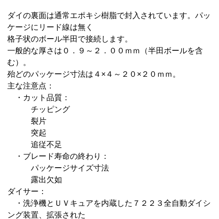
ダイの裏面は通常エポキシ樹脂で封入されています。パッ
ケージにリード線は無く
格子状のボール半田で接続します。
一般的な厚さは０．９～２．００ｍｍ（半田ボールを含
む）。
殆どのパッケージ寸法は４×４～２０×２０ｍｍ。
主な注意点：
・カット品質：
チッピング
裂片
突起
追従不足
・ブレード寿命の終わり：
パッケージサイズ寸法
露出欠如
ダイサー：
・洗浄機とＵＶキュアを内蔵した７２２３全自動ダイシ
ング装置、拡張された