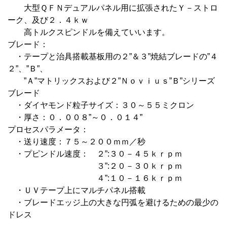
大型ＱＦＮデュアルパネル用に拡張されたＹ－ストロ
ーク、及び２．４ｋｗ
高トルクスピンドルを備えていいます。
ブレード：
・テープと治具搭載基板用の２”＆３”焼結ブレードの”４
２”、”Ｂ”、
”Ａ”マトリックスおよび２”Ｎｏｖｉｕｓ”Ｂ”シリーズ
ブレード
・ダイヤモンド粒子サイズ：３０～５５ミクロン
・厚さ：０．００８”～０．０１４”
プロセスパラメータ：
・送り速度：７５～２００ｍｍ／秒
・プピンドル速度： ２”:３０－４５ｋｒｐｍ
３”:２０－３０ｋｒｐｍ
４”:１０－１６ｋｒｐｍ
・ＵＶテープ上にマルチパネル搭載
・ブレードエッジ上の大きな円弧を避けるための最少の
ドレス