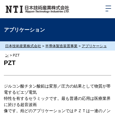
アプリケーション
日本技術産業株式会社
>
半導体製造装置事業
>
アプリケーショ
ン
>
PZT
PZT
ジルコン酸チタン酸鉛は変形／圧力の結果として物質が帯
電するピエゾ電気
特性を有するセラミックです。最も普通の応用は医療業界
に於ける超音波画
像です。殆どのアプリケーションではＰＺＴは一連のノン