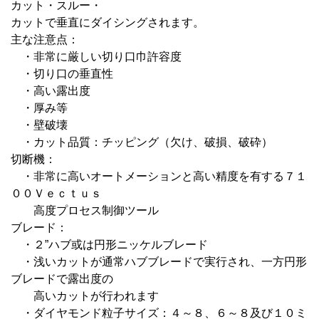
カット・スルー・
カットで垂直にダイシングされます。
主な注意点：
・非常に厳しい切り口巾許容度
・切り口の垂直性
・高い露出度
・厚み等
・壁破壊
・カット品質：チッピング（欠け、破損、破砕）
切断機：
・非常に高いオートメーションと高い精度を有する７１
００Ｖｅｃｔｕｓ
高度プロセス制御ツール
ブレード：
・２”ハブ或は円形ニッケルブレード
・浅いカットが通常ハブブレードで実行され、一方円形
ブレードで露出度の
高いカットが行われます
・ダイヤモンド粒子サイズ：４～８、６～８及び１０ミ